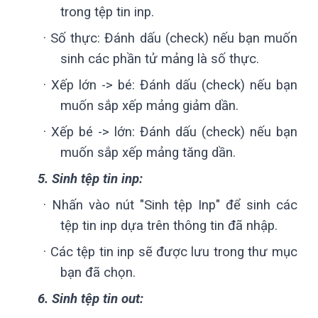
trong tệp tin inp.
· Số thực: Đánh dấu (check) nếu bạn muốn
sinh các phần tử mảng là số thực.
· Xếp lớn -> bé: Đánh dấu (check) nếu bạn
muốn sắp xếp mảng giảm dần.
· Xếp bé -> lớn: Đánh dấu (check) nếu bạn
muốn sắp xếp mảng tăng dần.
5.
Sinh tệp tin inp:
· Nhấn vào nút "Sinh tệp Inp" để sinh các
tệp tin inp dựa trên thông tin đã nhập.
· Các tệp tin inp sẽ được lưu trong thư mục
bạn đã chọn.
6.
Sinh tệp tin out: