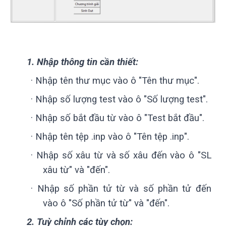
1.
Nhập thông tin cần thiết:
· Nhập tên thư mục vào ô "Tên thư mục".
· Nhập số lượng test vào ô "Số lượng test".
· Nhập số bắt đầu từ vào ô "Test bắt đầu".
· Nhập tên tệp .inp vào ô "Tên tệp .inp".
· Nhập số xâu từ và số xâu đến vào ô "SL
xâu từ" và "đến".
· Nhập số phần tử từ và số phần tử đến
vào ô "Số phần tử từ" và "đến".
2.
Tuỳ chỉnh các tùy chọn: