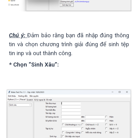
Chú ý:
Đảm bảo rằng bạn đã nhập đúng thông
tin và chọn chương trình giải đúng để sinh tệp
tin inp và out thành công.
* Chọn “Sinh Xâu”: