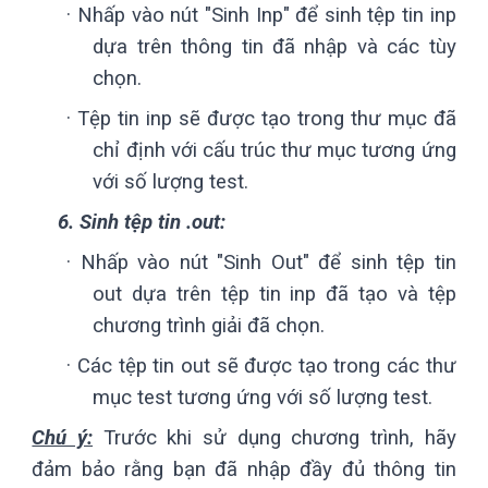
· Nhấp vào nút "Sinh Inp" để sinh tệp tin inp
dựa trên thông tin đã nhập và các tùy
chọn.
· Tệp tin inp sẽ được tạo trong thư mục đã
chỉ định với cấu trúc thư mục tương ứng
với số lượng test.
6.
Sinh tệp tin .out:
· Nhấp vào nút "Sinh Out" để sinh tệp tin
out dựa trên tệp tin inp đã tạo và tệp
chương trình giải đã chọn.
· Các tệp tin out sẽ được tạo trong các thư
mục test tương ứng với số lượng test.
Chú ý:
Trước khi sử dụng chương trình, hãy
đảm bảo rằng bạn đã nhập đầy đủ thông tin