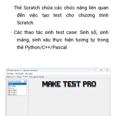
·
Thẻ Scratch chứa các chức năng liên quan
đến việc tạo test cho chương trình
Scratch.
· Các thao tác sinh test case: Sinh số, sinh
mảng, sinh xâu thực hiện tương tự trong
thẻ Python/C++/Pascal