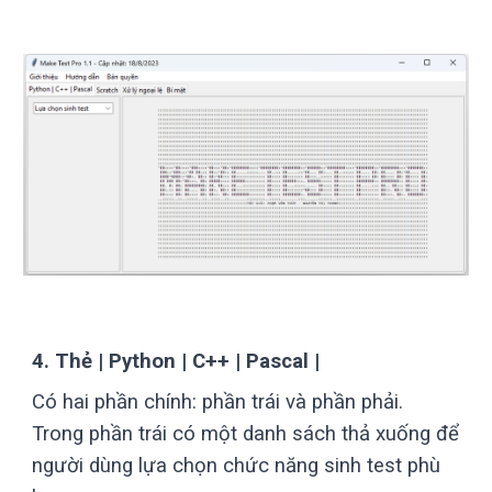
4. Thẻ | Python | C++ | Pascal |
C
ó hai phần chính: phần trái và phần phải.
Trong phần trái có một danh sách thả xuống để
người dùng lựa chọn chức năng sinh test phù