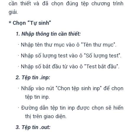
cần thiết và đã chọn đúng tệp chương trình
giải.
* Chọn “Tự sinh”
1.
Nhập thông tin cần thiết:
· Nhập tên thư mục vào ô "Tên thư mục".
· Nhập số lượng test vào ô "Số lượng test".
· Nhập số bắt đầu từ vào ô "Test bắt đầu".
2.
Tệp tin .inp:
· Nhấp vào nút "Chọn tệp sinh inp" để chọn
tệp tin inp.
· Đường dẫn tệp tin inp được chọn sẽ hiển
thị trên giao diện.
3.
Tệp tin .out: